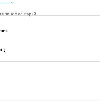
 или комментарий
scend
МГц