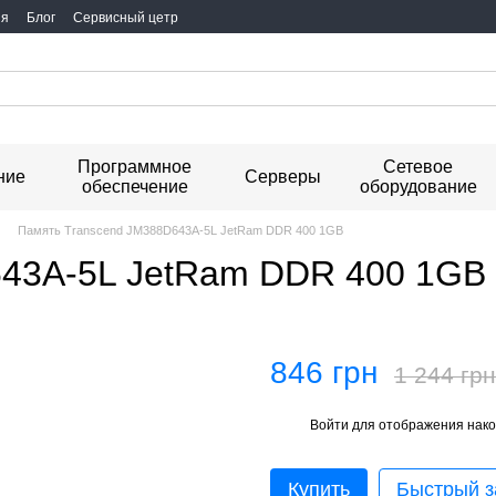
ия
Блог
Сервисный цетр
Программное
Сетевое
ние
Серверы
обеспечение
оборудование
Память Transcend JM388D643A-5L JetRam DDR 400 1GB
643A-5L JetRam DDR 400 1GB
846 грн
1 244 грн
Войти
для отображения нако
%
Купить
Быстрый з