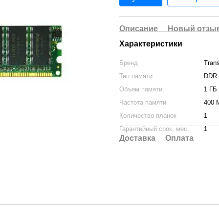
Описание
Новый отзыв
Характеристики
Бренд
Tran
Тип памяти
DDR
Объем памяти
1 ГБ
Частота памяти
400 
Количество планок
1
Гарантийный срок, мес.
1
Доставка
Оплата