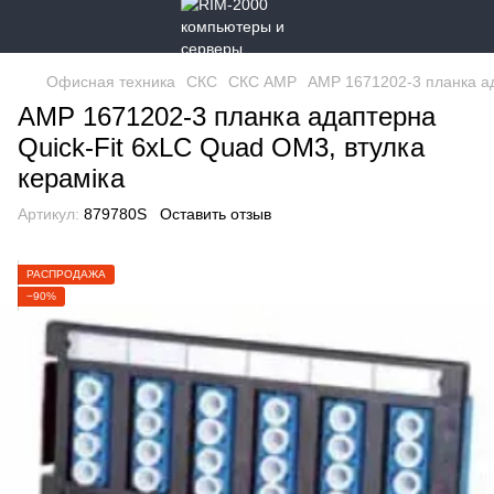
Офисная техника
СКС
СКС AMP
AMP 1671202-3 планка ад
AMP 1671202-3 планка адаптерна
Quick-Fit 6xLC Quad OM3, втулка
керамiка
Артикул:
879780S
Оставить отзыв
РАСПРОДАЖА
−90%