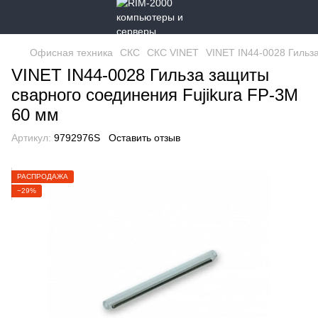
Офисная техника
СКС
СКС VINET
VINET IN44-0028 Гильз
VINET IN44-0028 Гильза защиты
сварного соединения Fujikura FP-3M
60 мм
Артикул:
9792976S
Оставить отзыв
РАСПРОДАЖА
−29%