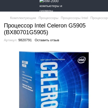
Комплектующие
Процессоры
Процессоры Intel
Процессор 
Процессор Intel Celeron G5905
(BX80701G5905)
Артикул:
9820791
Оставить отзыв