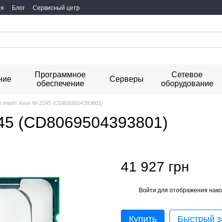
ия
Блог
Сервисный цетр
Программное
Сетевое
ние
Серверы
обеспечение
оборудование
 Intel® Xeon W-2245 (CD8069504393801)
245 (CD8069504393801)
41 927 грн
Войти
для отображения нако
%
Купить
Быстрый з