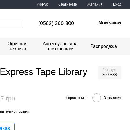
Сравнение
Укр
Рус
Желания
Вход
(0562) 360-300
Мой заказ
Офисная
Аксессуары для
Распродажа
техника
электроники
Express Tape Library
Артикул
890953S
7 грн
К сравнению
В желания
пительной скидки
аказ