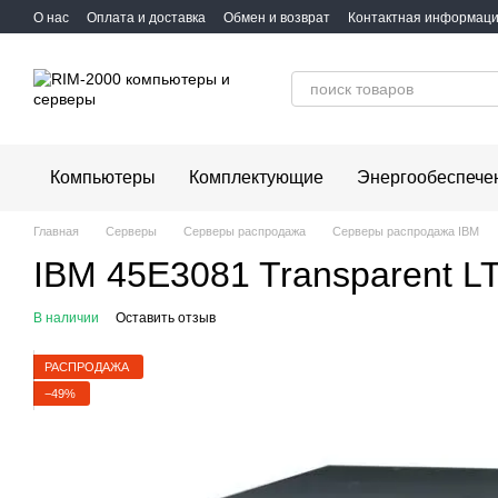
Перейти к основному контенту
О нас
Оплата и доставка
Обмен и возврат
Контактная информац
Компьютеры
Комплектующие
Энергообеспече
Главная
Серверы
Серверы распродажа
Серверы распродажа IBM
IBM 45E3081 Transparent LT
В наличии
Оставить отзыв
РАСПРОДАЖА
−49%