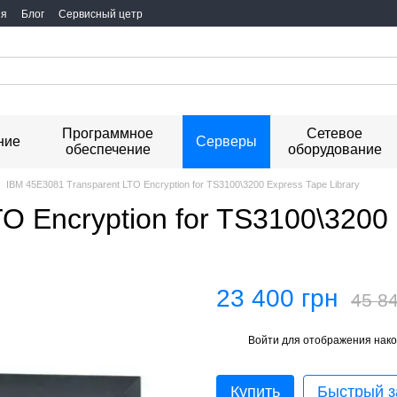
ия
Блог
Сервисный цетр
Программное
Сетевое
ние
Серверы
обеспечение
оборудование
IBM 45E3081 Transparent LTO Encryption for TS3100\3200 Express Tape Library
O Encryption for TS3100\3200 
23 400 грн
45 84
Войти
для отображения нако
%
Купить
Быстрый з