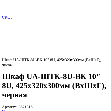
СКС .
Шкаф UA-ШТК-8U-ВК 10" 8U, 425x320x300мм (ВхШхГ),
черная
Шкаф UA-ШТК-8U-ВК 10"
8U, 425x320x300мм (ВхШхГ),
черная
Артикул:
862131S