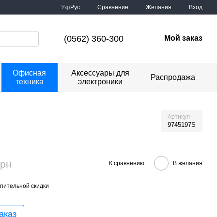
Сравнение
Укр
Рус
Желания
Вход
(0562) 360-300
Мой заказ
Офисная
Аксессуары для
Распродажа
техника
электроники
Артикул
9745197S
грн
К сравнению
В желания
пительной скидки
аказ