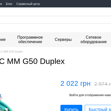
ия
Блог
Сервисный цетр
Программное
Сетевое
ние
Серверы
обеспечение
оборудование
LC MM G50 Duplex
LC MM G50 Duplex
2 022 грн
2 974 
Войти
для отображения нако
%
Купить
Быстрый з