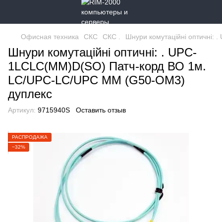
Офисная техника
СКС
СКС .
Шнури комутаційні оптичні:
Шнури комутаційні оптичні: . UPC-
1LCLC(МM)D(SO) Патч-корд ВО 1м.
LC/UPC-LC/UPC MM (G50-OM3)
дуплекс
Артикул:
9715940S
Оставить отзыв
РАСПРОДАЖА
−32%