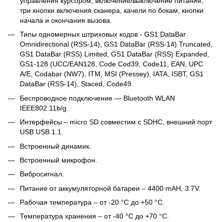
управления курсором, включение/выключение питания,
три кнопки включения сканера, качели по бокам, кнопки
начала и окончания вызова.
Типы одномерных штриховых кодов - GS1 DataBar
Omnidirectional (RSS-14), GS1 DataBar (RSS-14) Truncated,
GS1 DataBar (RSS) Limited, GS1 DataBar (RSS) Expanded,
GS1-128 (UCC/EAN128, Code Cod39, Code11, EAN, UPC
A/E, Codabar (NW7), ITM, MSI (Pressey), IATA, ISBT, GS1
DataBar (RSS-14), Staced, Code49.
Беспроводное подключение — Bluetooth WLAN
IEEE802.11b/g.
Интерфейсы – micro SD совместим с SDHC, внешний порт
USB USB 1.1.
Встроенный динамик.
Встроенный микрофон.
Вибросигнал.
Питание от аккумуляторной батареи – 4400 mAH, 3.7V.
Рабочая температура – от -20 °C до +50 °C.
Температура хранения – от -40 °C до +70 °C.