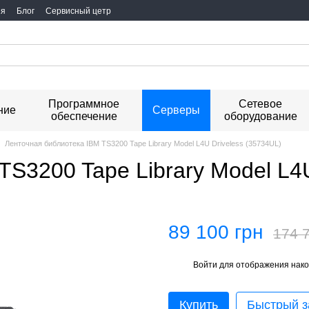
ия
Блог
Сервисный цетр
Программное
Сетевое
ние
Серверы
обеспечение
оборудование
Ленточная библиотека IBM TS3200 Tape Library Model L4U Driveless (35734UL)
S3200 Tape Library Model L4U
89 100 грн
174 
Войти
для отображения нако
%
Купить
Быстрый з