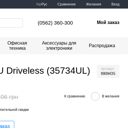
Сравнение
Укр
Рус
Желания
Вход
(0562) 360-300
Мой заказ
Офисная
Аксессуары для
Распродажа
техника
электроники
 Driveless (35734UL)
Артикул
890943S
706 грн
К сравнению
В желания
пительной скидки
аказ