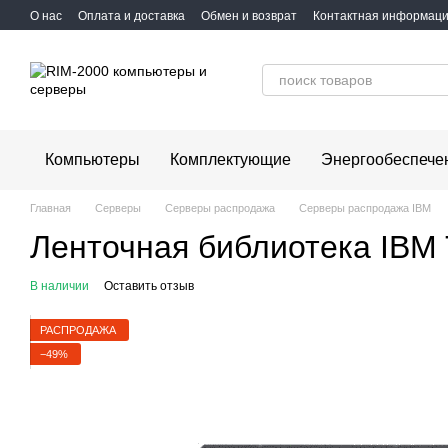
Перейти к основному контенту
О нас
Оплата и доставка
Обмен и возврат
Контактная информац
Компьютеры
Комплектующие
Энергообеспече
Главная
Серверы
Серверы распродажа
Серверы распродажа IBM
Ленточная библиотека IBM T
В наличии
Оставить отзыв
РАСПРОДАЖА
−49%