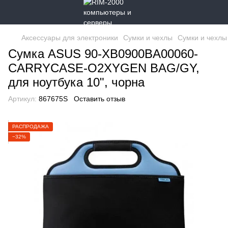
Аксессуары для электроники
Сумки и чехлы
Сумки и чехл
Сумка ASUS 90-XB0900BA00060-
CARRYCASE-O2XYGEN BAG/GY,
для ноутбука 10", чорна
Артикул:
867675S
Оставить отзыв
РАСПРОДАЖА
−32%