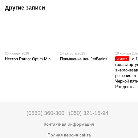
Другие записи
26 января 2026
14 августа 2025
19 ноября 202
Неттоп Patriot Optim Mini
Повышение цен JetBrains
с 
Акция
года старту
энергонеза
решения от
Черной пят
Рождества.
(0562) 360-300
(050) 321-15-94
Контактная информация
Полная версия сайта