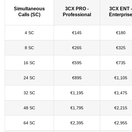
Simultaneous
3CX PRO -
3CX ENT 
Calls (SC)
Professional
Enterpris
4 SC
€145
€180
8 SC
€265
€325
16 SC
€595
€735
24 SC
€895
€1,105
32 SC
€1,195
€1,475
48 SC
€1,795
€2,215
64 SC
€2,395
€2,955