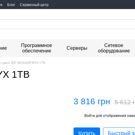
ия
Блог
Сервисный цетр
Программное
Сетевое
ние
Серверы
обеспечение
оборудование
т.диск WD WD1003FBYX 1TB
YX 1TB
3 816 грн
5 612 
Войти
для отображения нако
%
Купить
Быстрый з