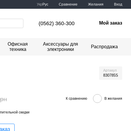
Сравнение
Укр
Рус
Желания
Вход
(0562) 360-300
Мой заказ
Офисная
Аксессуары для
Распродажа
техника
электроники
Артикул
830785S
грн
К сравнению
В желания
пительной скидки
аказ