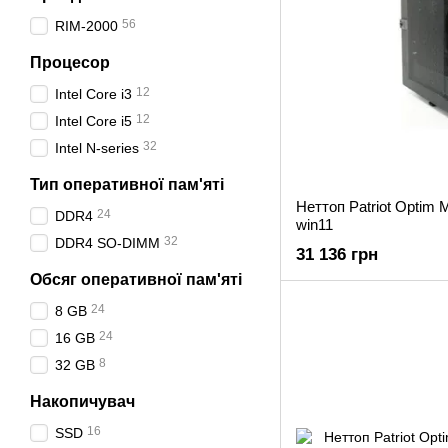
56
RIM-2000
Процесор
12
Intel Core i3
12
Intel Core i5
32
Intel N-series
Тип оперативної пам'яті
Неттоп Patriot Optim 
24
DDR4
win11
32
DDR4 SO-DIMM
31 136 грн
Обсяг оперативної пам'яті
24
8 GB
24
16 GB
8
32 GB
Накопичувач
16
SSD