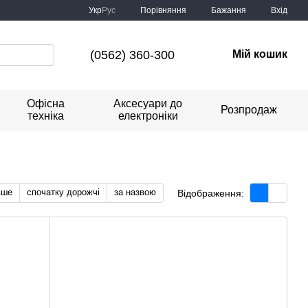
Порівняння
Укр
Рус
Бажання
Вхід
(0562) 360-300
Мій кошик
Офісна
Аксесуари до
Розпродаж
техніка
електроніки
вше
спочатку дорожчі
за назвою
Відображення: