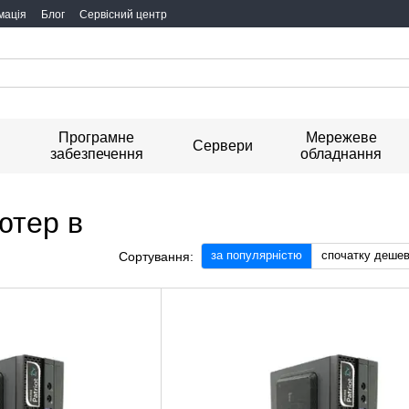
мація
Блог
Сервісний центр
Програмне
Мережеве
я
Сервери
забезпечення
обладнання
ютер в
за популярністю
спочатку деше
Сортування: