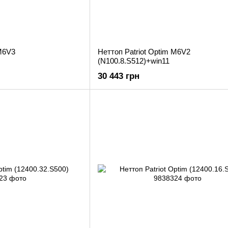
 M6V3
Неттоп Patriot Optim M6V2
(N100.8.S512)+win11
30 443 грн