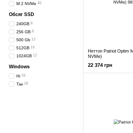
40
M.2 NVMe
Обсяг SSD
8
240GB
8
256 GB
12
500 Gb
16
512GB
Неттоп Patriot Optim
12
1024GB
NVMe)
22 374 грн
Windows
28
Ні
28
Так