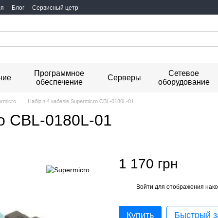
ия
Блог
Сервисный цетр
Программное
Сетевое
ние
Серверы
обеспечение
оборудование
rmicro
Набір з 4 кабелів Supermicro CBL-0180L-01
ro CBL-0180L-01
1 170 грн
Войти
для отображения нако
%
Купить
Быстрый з