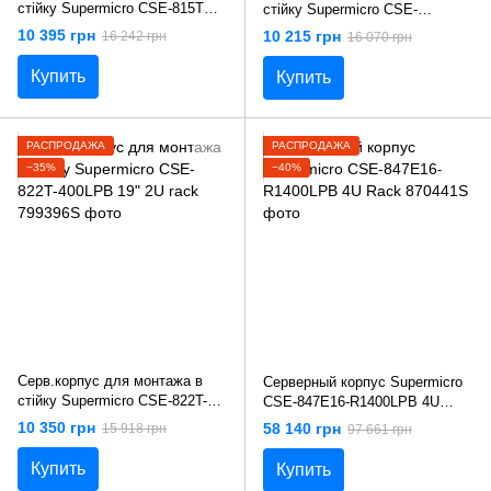
стiйку Supermicro CSE-815TQ-
стiйку Supermicro CSE-
600CB 19" 1U rack
813MTQ-350CB 19" 1U rack
10 395 грн
10 215 грн
16 242 грн
16 070 грн
Купить
Купить
РАСПРОДАЖА
РАСПРОДАЖА
−35%
−40%
Серв.корпус для монтажа в
Серверный корпус Supermicro
стiйку Supermicro CSE-822T-
CSE-847E16-R1400LPB 4U
400LPB 19" 2U rack
Rack
10 350 грн
58 140 грн
15 918 грн
97 661 грн
Купить
Купить