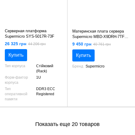
Серверная платформа
Материнская плата сервера
Supermicro SYS-5017R-73F
Supermicro MBD-X9DRH-7TF
(2*LGA 2011, C602, LSI 2208)
26 325 грн
9 450 грн
44 206 грн
40 761 грн
Купить
Купить
Тип корпуса
Cтійковий
Бренд
Supermicro
(Rack)
Форм-фактор
1U
корпуса
Тип
DDR3 ECC
оперативной
Registered
памяти
Показать еще 20 товаров