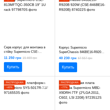
Серв.корпус для монтажа в
Корпус Supermicro
стiйку Supermicro CSE-
SuperChassis 846BE16-R920B
813MFTQC-350CB 19" 1U rack
920W (CSE-846BE16-R920B)
11 250 грн
40 230 грн
15 469 грн
67 557 грн
Купить
Купить
РАСПРОДАЖА
РАСПРОДАЖА
−40%
−77%