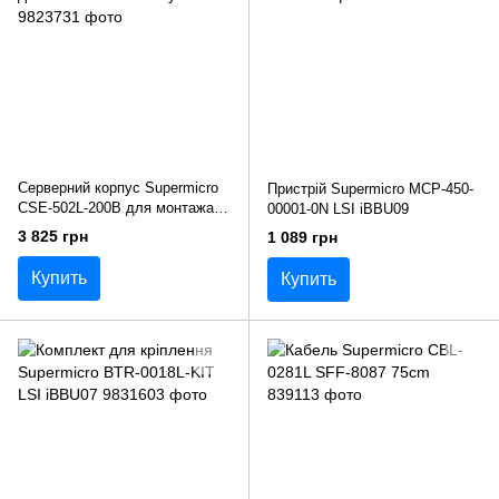
Серверний корпус Supermicro
Пристрій Supermicro MCP-450-
CSE-502L-200B для монтажа в
00001-0N LSI iBBU09
стойку 19"
3 825 грн
1 089 грн
Купить
Купить