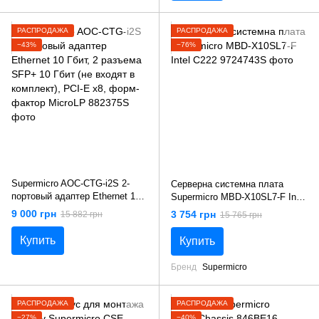
РАСПРОДАЖА
РАСПРОДАЖА
−43%
−76%
Supermicro AOC-CTG-i2S 2-
Серверна системна плата
портовый адаптер Ethernet 10
Supermicro MBD-X10SL7-F Intel
Гбит, 2 разъема SFP+ 10 Гбит
C222
9 000 грн
3 754 грн
15 882 грн
15 765 грн
(не входят в комплект), PCI-E
x8, форм-фактор MicroLP
Купить
Купить
Бренд
Supermicro
РАСПРОДАЖА
РАСПРОДАЖА
−27%
−40%