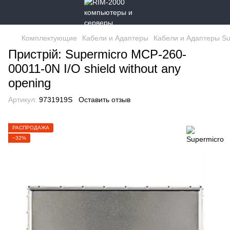
Комплектующие
Кабели и Адаптеры
Кабели и Адаптеры Su
Пристрій: Supermicro MCP-260-
00011-0N I/O shield without any
opening
Артикул:
9731919S
Оставить отзыв
РАСПРОДАЖА
−32%